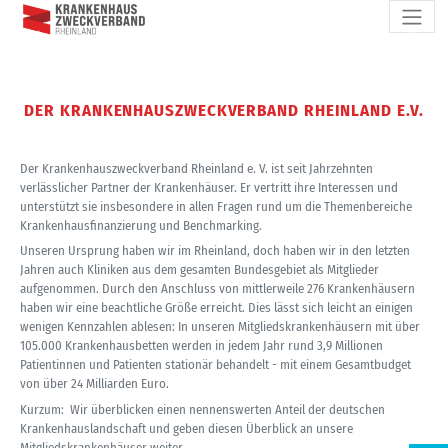
zurück
weiter
DER KRANKENHAUSZWECKVERBAND RHEINLAND E.V.
Der Krankenhauszweckverband Rhein­land e. V. ist seit Jahr­zehnten
verlässlicher Partner der Kranken­häuser. Er vertritt ihre Interessen und
unterstützt sie ins­besondere in allen Fragen rund um die Themen­bereiche
Kranken­haus­finanzierung und Bench­marking.
Unseren Ursprung haben wir im Rheinland, doch haben wir in den letzten
Jahren auch Kliniken aus dem gesamten Bundesgebiet als Mitglieder
aufgenommen. Durch den Anschluss von mittler­weile 276 Kranken­häusern
haben wir eine beachtliche Größe erreicht. Dies lässt sich leicht an einigen
wenigen Kenn­zahlen ablesen: In unseren Mitglieds­kranken­häusern mit über
105.000 Kranken­haus­betten werden in jedem Jahr rund 3,9 Millionen
Patientinnen und Patienten stationär behandelt - mit einem Gesamt­budget
von über 24 Milliarden Euro.
Kurzum:
Wir überblicken einen nennenswerten Anteil der deutschen
Krankenhauslandschaft und geben diesen Überblick an unsere
Mitgliedskrankenhäuser weiter.