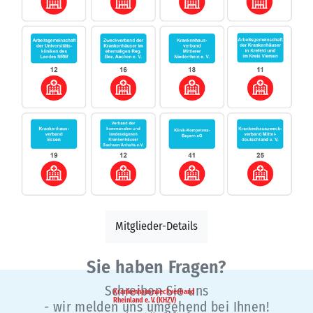
Mitglieder-Details
Sie haben Fragen?
Schreiben Sie uns
Krankenhauszweckverband
Rheinland e. V. (KHZV)
- wir melden uns umgehend bei Ihnen!